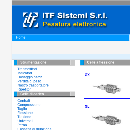
Home
Strumentazione
Celle a flessione
Trasmettitori
Indicatori
GX
Dosaggio batch
Perdita di peso
Nastro trasportatore
Ripetitori
Celle di carico
Centrali
Compressione
GL
Taglio
Flessione
Trazione
Universali
Perno
Cassetta di giunzione